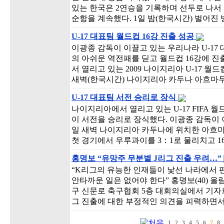
있는 한국은 2연승을 기록하며 선두로 나서
순항을 계속했다. 1일 밤(한국시간) 벌어
U-17 대표팀 월드컵 16강 진출 성공
이광종 감독이 이끌고 있는 우리나라 U-17
의 아쉬운 역전패를 딛고 월드컵 16강에 
서 열리고 있는 2009 나이지리아 U-17 
새벽(한국시간) 나이지리아 카두나 아흐마두
U-17 대표팀 서전 승리로 장식
나이지리아에서 열리고 있는 U-17 FIFA
이 서전을 승리로 장식했다. 이광종 감독이
일 새벽 나이지리아 카두나에 위치한 아흐마
첫 경기에서 우루과이를 3：1로 물리치고 1
홍명보 “유망주 무분별 J리그 진출 우려…”
“K리그의 유능한 인재들이 낯선 나라에서
안타까운 일은 없어야 한다” 홍명보(40) 올
구 신문로 축구협회 5층 대회의실에서 기자
그 진출에 대한 부정적인 의견을 피력하면
1
2
3
4
5
6
7
8