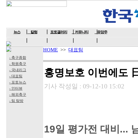
뉴스
칼럼
포토갤러리
커뮤니티
유망주
HOME
>>
대표팀
- 축구종합
- 학원축구
홍명보호 이번에도 
- 국내리그
- 대표팀
- 포토뉴스
기사 작성일 :
09-12-10 15:02
- 인터뷰
- 해외축구
- 팀 탐방
19일 평가전 대비...