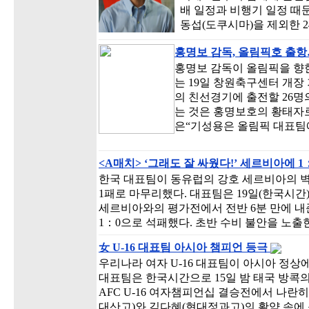
배 일정과 비행기 일정 때
동섭(도쿠시마)을 제외한 
홍명보 감독, 올림픽호 출
홍명보 감독이 올림픽을 향한
는 19일 창원축구센터 개
의 친선경기에 출전할 26명의
는 것은 홍명보호의 황태자로
은“기성용은 올림픽 대표팀
<A매치> ‘그래도 잘 싸웠다!’ 세르비아에 1
한국 대표팀이 동유럽의 강호 세르비아의 
1패로 마무리했다. 대표팀은 19일(한국시간
세르비아와의 평가전에서 전반 6분 만에 
1：0으로 석패했다. 초반 수비 불안을 노출
女 U-16 대표팀 아시아 챔피언 등극
우리나라 여자 U-16 대표팀이 아시아 정상
대표팀은 한국시간으로 15일 밤 태국 방
AFC U-16 여자챔피언십 결승전에서 나란
대산고)와 김다혜(현대정과고)의 활약 속에 북