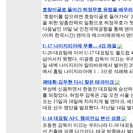
호랑이굴로 들어간 허정무호 유럽을 배우러
‘호랑이를 잡으려면 호랑이굴로 들어가라’ 2
을 위한 맞춤전략의 일환으로 허정무호가 첫
다음날인 10일 낮 인천국제공항을 통해 덴마
(이하 한국시간) 덴마크 에스비에르에서 덴마
U-17 나이지리아에 무릎… 4강 좌절
U-20 대표팀에 이어 U-17 대표팀도 월드컵
넘어서지 못했다. 이광종 감독이 이끄는 우리
일 새벽 나이지리아 칼라바르에서 벌어진 2009
에서 홈팀 나이지리아에 1：3으로 석패해 4
곽태휘·김두현 다시 찾은 태극마크
부상에 신음하면서 한동안 대표팀에 승선하
를 되찾았다. 허정무 감독은 2일 오전 서
오는 15일과 18일에 치러지게 될 덴마크, 
대표 선수 명단을 발표했다. 지난달 14일 
U-18 대표팀 AFC 챔피언십 본선 성큼
조동현 감독이 이끄는 우리나라 U-18 대표팀이
선 진출에 성큼 다가섰다. 태국 방콕에서 벌어