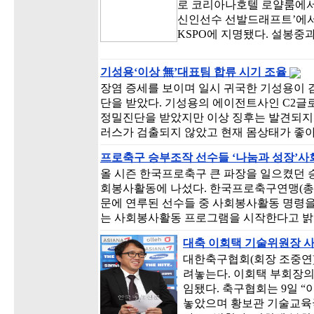
로 코리아나호텔 로얄룸에서 
신인선수 선발드래프트’에서
KSPO에 지명됐다. 설봉중
기성용‘이상 無’대표팀 합류 시기 조율
장염 증세를 보이며 일시 귀국한 기성용이 
단을 받았다. 기성용의 에이전트사인 C2글로
정밀진단을 받았지만 이상 징후는 발견되지
러스가 검출되지 않았고 현재 몸상태가 좋아
프로축구 승부조작 선수들 ‘나눔과 성장’
올 시즌 한국프로축구 큰 파장을 일으켰던 
회봉사활동에 나섰다. 한국프로축구연맹(총재
문에 연루된 선수들 중 사회봉사활동 명령을 
는 사회봉사활동 프로그램을 시작한다고 밝혔
대축 이회택 기술위원장 
대한축구협회(회장 조중연)
려놓는다. 이회택 부회장
임됐다. 축구협회는 9일 
놓았으며 황보관 기술교육