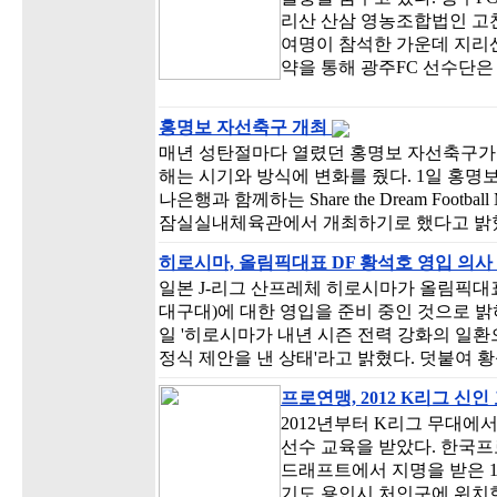
리산 산삼 영농조합법인 고천
여명이 참석한 가운데 지리산
약을 통해 광주FC 선수단은
홍명보 자선축구 개최
매년 성탄절마다 열렸던 홍명보 자선축구가 
해는 시기와 방식에 변화를 줬다. 1일 홍명
나은행과 함께하는 Share the Dream Footbal
잠실실내체육관에서 개최하기로 했다고 밝
히로시마, 올림픽대표 DF 황석호 영입 의사
일본 J-리그 산프레체 히로시마가 올림픽대
대구대)에 대한 영입을 준비 중인 것으로 밝
일 '히로시마가 내년 시즌 전력 강화의 일환
정식 제안을 낸 상태'라고 밝혔다. 덧붙여 
프로연맹, 2012 K리그 신인
2012년부터 K리그 무대에서
선수 교육을 받았다. 한국프
드래프트에서 지명을 받은 1
기도 용인시 처인구에 위치