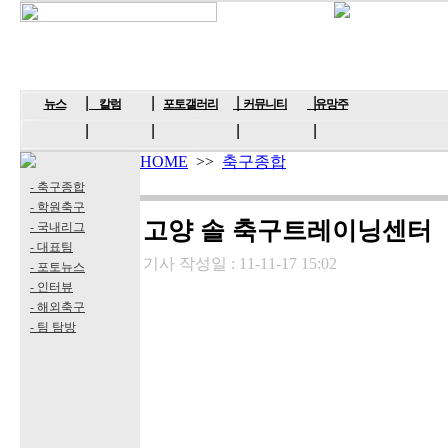
뉴스
칼럼
포토갤러리
커뮤니티
유망주
HOME
>>
축구종합
- 축구종합
- 학원축구
고양 솔 축구트레이닝센터
- 국내리그
- 대표팀
기사 작성일 :
11-11-17 15:02
- 포토뉴스
- 인터뷰
- 해외축구
- 팀 탐방