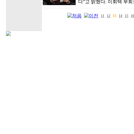
다”고 밝혔다. 이회택 부회장
11
12
13
14
15
1