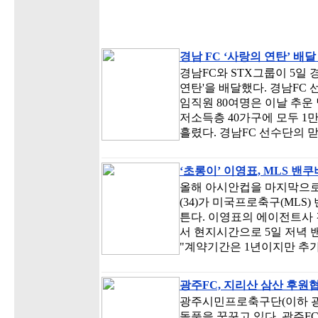
경남 FC ‘사랑의 연탄’ 배
경남FC와 STX그룹이 5일
연탄'을 배달했다. 경남FC
임직원 80여명은 이날 추운
저소득층 40가구에 모두 
흘렸다. 경남FC 선수단의 
‘초롱이’ 이영표, MLS 밴
올해 아시안컵을 마지막으로
(34)가 미국프로축구(MLS
튼다. 이영표의 에이전트사 
서 현지시간으로 5일 저녁
"계약기간은 1년이지만 추가
광주FC, 지리산 삼산 후원
광주시민프로축구단(이하 광
돌풍을 꿈꾸고 있다. 광주F