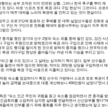
행되는 승부 조작은 이미 만연된 상황. 그러나 한국 축구를 뿌리 채
 또 있다. 바로 ‘스포츠 토토 복권 과다 구입 현상’이 그것이다. 프로
당수가 매주 대박을 노리며 복권에 올 인하고 있는 것이 현실이다.
앞두고 프로구단에 동료와 선 후배를 둔 대학·실업선수들은 전화로 
 이 구단 저 구단으로 전화를 해대며 동분서주하는 모습이 자주 목격
그림인 것이다.
 충격을 줬던 경기대 선수 2명의 숙소 외출 중에 벌인 강도, 강간 사
다 구입이 주원인으로 밝혀졌으며 복권 과다 구입으로 인해 사채에 
결국 강도 행각을 벌이게 된 것으로 밝혀져 충격을 줬으나 전국적으로
 복권 과다구입 현상은 줄어들기는 커녕 더욱 기승을 부리고 있다.
라고 볼 수도 있으나 그 실태는 심각하기 짝이 없다. 일부 선수들은
곳을 돌면서 매주 많으면 30만원, 적어도 20만원 상당을 구입하면서 매
가까운 거액을 복권 구입 비용으로 지출하고 있다는 것이다.
모처럼 숙소를 점검하다가 특정 선수의 가방에서 스포츠 토토 복권이 
 놀라 금액을 눈대중으로 대충 계산해보니 400만원이 넘었다”면서 
감독은 “숙소 인근 주민의 귀띔을 듣고 숙소를 점검하면서 큰 충격을 받
모 긴급회의를 소집하여 심각한 실태를 전달하면서 신신당부를 했다”
배들에게 안부를 묻기 위해 통화를 자주 한다고 생각했는데 알고 보