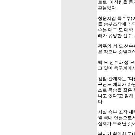
토토 예상평을 듣기
흔들었다.
창원지검 특수부(이
를 승부조작에 가담
수는 대구 모 대학
래가 유망한 선수로
광주의 성 모 선수
은 작으나 순발력이
박 모 선수와 성 
고 있어 축구계에서
검찰 관계자는 “다
구단도 예외가 아닌
스로 목숨을 끓은 
나고 있다”고 말해
다.
사실 승부 조작 세
월 국내 언론으로서
실체가 드러난 것이
본사가 확인한 국내