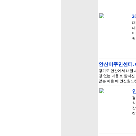
2
대
대
이
황
안산이주민센터, 6
경기도 안산에서 내달 세
경 없는 마을'로 알려
없는 마을 배 안산월드컵
경
식
장
참