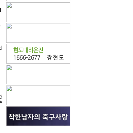
와
승
건
시
한
쓴
며
니