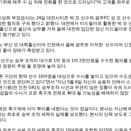
위해 매주 수 십 차례 전화를 한 것으로 드러났다”며 고개를 좌우로
성희 부장검사)는 24일 대전시티즌 박 모 선수와 광주FC 성 모 선수
한 혐의로 구속 했다고 밝혔다. 대전에서 미드필더로 활동한 박 모 
 출신으로 울산과 상무를 거쳐 올해 대전에 입단한 장신 미드필더로 
 평가받고 있다.
는 부산 모 대학출신이며 인천에서 올해 광주로 이적한 선수이며 신
 좋아 장래가 촉망받고 있다.
모 선수는 승부 조작의 대가로 1억 원과 1억 2천만원을 수수한 혐의를 
 영원히 추방 될 운명에 놓여 있다.
른 구단의 현역 선수 10여명을 대상으로 수사를 벌이고 있으며 수도
 것으로 판단하고 있다”면서 “지난 5월 6일 자신의 승용차 안에서 스
윤기원(전 인천 GK)도 승부조작 사건과 무관치 않은 정황이 속속 드
 검찰의 수사가 프로 축구계 전체로 확대 될 가능성을 배제하지 않았
력은 축구계에 이미 뿌리를 내렸다는 것이 정설이다. 본사는 지난해 8
는 최초로 승부 조작 세력의 실체를 보도했다. 본사의 단독 보도로 
다.
 최초의 승부 조작 세력은 중국인 10여명을 포함한 약15명. 이들은 