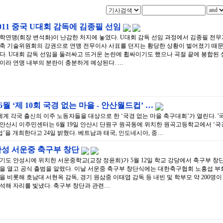
011 중국 U대회 감독에 김종필 선임
학연맹(회장 변석화)이 난감한 처지에 놓였다. U대회 감독 선임 과정에서 김종필 전무
축 기술위원회의 강권으로 연맹 전무이사 사표를 던지는 황당한 상황이 벌어졌기 때
다. U대회 감독 선임을 둘러싸고 뜨거운 논란에 휩싸이기도 했으나 곡절 끝에 봉합된 
이라 연맹 내부의 분란이 충분하게 예상된다. …
월 ‘제 10회 국경 없는 마을 - 안산월드컵’ …
계 각국 출신의 이주 노동자들을 대상으로 한 ‘국경 없는 마을 축구대회’가 열린다. '
진 안산시 이주민센터는 6월 19일 안산시 단원구 원곡동에 위치한 원곡고등학교에서 ‘국
’을 개최한다고 24일 밝혔다. 베트남과 태국, 인도네시아, 중…
안성 서운중 축구부 창단
기도 안성시에 위치한 서운중학교(교장 정윤희)가 5월 12일 학교 강당에서 축구부 창
을 열고 공식 출범을 알렸다. 이날 서운중 축구부 창단식에는 대한축구협회 노흥섭 부
을 비롯해 호남대 서현옥 감독, 경기 원삼중 이태엽 감독 등 내빈 및 학부모 약 200명이
석해 자리를 빛냈다. 축구부 창단과 관련…