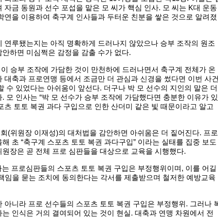
 자금 동원과 선수 포섭을 맡은 모 씨가 핵심 인사. 모 씨는 K대 운동
 학연을 이용하여 축구계 인사들과 두터운 친분을 쌓은 것으로 알려졌
에 연루됐는지는 아직 명확하게 드러나지 않았으나 승부 조작의 원조
안하면 미심쩍은 감정을 감출 수가 없다.
명이 승부 조작에 가담한 것이 만천하에 드러나면서 축구계 전체가 온
 대축과 프로연맹 등에서 조금만 더 관심과 신경을 썼다면 이번 사
할 수 있었다는 아쉬움이 앞선다. 더구나 박 모 선수의 지인의 말은 더
. 모 인사는 “박 모 선수가 승부 조작에 가담했다면 충분한 이유가 있
포츠 토토 복권 과다 구입으로 인한 산더미 같은 빛 때문이라고 알고
회(위원장 이재성)의 대처법을 감안하면 아쉬움은 더 짙어진다. 프로
해 초 “축구계 스포츠 토토 복권 과다구입” 이라는 실태를 집중 보도
위원장은 곧 전체 프로 심판들을 대상으로 교육을 시행했다.
하는 프로심판들의 스포츠 토토 복권 구입은 부정행위이며, 이를 어길
 책임을 묻는 조치에 동의한다는 각서를 제출받으며 철저한 예방교육
 아니라 프로 선수들의 스포츠 토토 복권 구입은 부정행위. 그러나 
는 인식은 거의 결여되어 있는 것이 현실. 대축과 연맹 차원에서 전