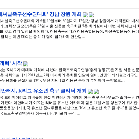
'내셔널축구선수권대회' 경남 창원 개최
내셔널축구선수권대회’가 6월 19일부터 30일까지 12일간 경남 창원에서 개최된다. 내셔
리그(회장 권오갑)측은 25일 서울 신문로 축구회관 5층 회의실에서 이번 대회 대표자 
를 갖고 경기 일정을 확인했다. 창원축구센터와 창원종합운동장, 마산종합운동장 등
 열리는 이번 대회는 총 14개 팀이 참가하며 안산할…
개혁’ 시작
맞는 K리그가 대대적 개혁에 나섰다. 한국프로축구연맹(총재 정몽규)은 21일 서울 신
층 대회의실에서 2011년도 2차 이사회와 총회를 잇달아 열어, 연맹의 의사결정기구인
문위원회를 신설키로 했다. 우선 지난 1월 정몽규 총재가 부임하며 공약으로…
안러시, K리그 유소년 축구 클리닉 개최
국 프리미어리그 리버풀의 전설 이안러시가 미래의 한국 축구 꿈나무들과 즐거운 시
 가졌다. 이안러시가 이끄는 리버풀 유소년 아카데미 팀은 27일 서울 양천구에 위치한
동운동장에서 한국 유소년 꿈나무들을 대상으로 ‘K리그 유소년 축구 클리닉’을 열었다
국프로축구연맹(총재 정몽규)과 리버풀의 공식 …