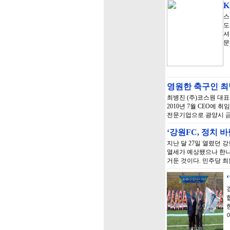
K
스
도
셔
문
영원한 축구인 최
최병진 (주)코스원 대
2010년 7월 CEO에
전문기업으로 광양시 금
‘강원FC, 정치 
지난 달 27일 열렸던 
열세가 예상됐으나 한나
거둔 것이다. 민주당 