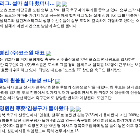
리그, 설마 설마 했더니…
포츠 토토 배당금을 노린 승부 조작이 한국 축구계의 뿌리를 좀먹고 있다. 승부 조작 
는 프로와 아마를 가리지 않고 공공연하게 벌어지고 있는 실제 상황. K리그를 비롯해 
널리그와 챌린저스리그의 상당수 선수들이 승부 조작에 깊숙하게 가담하고 있다는 소
의 실체가 이번 사건으로 낱낱이 확인된 셈이다. …
병진 (주)코스원 대표
표는 경희대를 거쳐 포항제철 축구단 선수출신으로 77년 포스코 평사원으로 입사하여
 취임한 축구인이다. (주)코스원은 포스코 그룹 경비 업체로서 임직원 185명이 근무하는 보
호동에 위치하고 있다. 최병진 대표는 “포스원 FC 창단은 축구인 한사람으…
바람에 휩쓸릴 가능성 크다’
강원도지사 보궐 선거가 민주당 최문순 후보의 신승으로 막을 내렸다. 최 후보는 선거 초
라당 엄기영 후보 진영에서 갖가지 악재가 돌출되면서 막판 뒤집기에 성공하며 신승
최문순 씨가 당선되면서 축구판에도 상당한 변화가 예상된다. 도민구단 …
‘영원한 專務’김봉구가 돌아왔다
경북 축구의 산증인이자 ‘영원한 전무’로 불렸던 김봉구(55)씨가 돌아왔다. 지난 2009년
협회를 떠났던 김봉구씨가 올해 4월 22일 안동시축구협회 신임 회장으로 화려하게 컴
한 것이다. 김봉구 회장은 지난 78년 평 이사로 경북축구협회에 발을 들여 놓은 이후 경
이사, 심판이사를 역임했으며 특히 전무이사로 15…