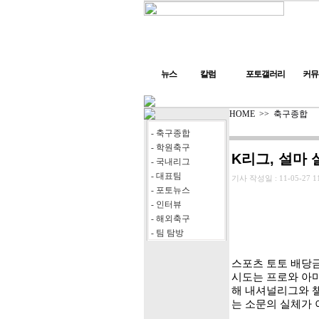
뉴스
칼럼
포토갤러리
커뮤
HOME
>>
축구종합
- 축구종합
- 학원축구
K리그, 설마
- 국내리그
- 대표팀
기사 작성일 :
11-05-27 1
- 포토뉴스
- 인터뷰
- 해외축구
- 팀 탐방
스포츠 토토 배당금
시도는 프로와 아마
해 내셔널리그와 
는 소문의 실체가 