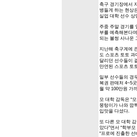
축구 경기장에서 자
병들게 하는 현상은
실업 대학 선수 상
주중 주말 경기를 
부를 예측해본다며
되는 볼썽 사나운 
지난해 축구계에 큰
도 스포츠 토토 과
달리던 선수들이 
만연된 스포츠 토토
일부 선수들의 경우
복권 판매처 4~5
월 약 100만원 
모 대학 감독은 “
뭉텅이가 나와 깜짝
입맛을 다셨다.
또 다른 모 대학 
았다”면서 “학부
“프로에 진출한 선