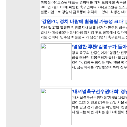
최병진 (주)코스원 대표는 경희대를 거쳐 포항제철 축구단
2010년 7월 CEO에 취임한 축구인이다. (주)코스원은 포
전문기업으로 광양시 금호동에 위치하고 있다. 최병진 대표
‘강원FC, 정치 바람에 휩쓸릴 가능성 크다’
지난 달 27일 열렸던 강원도지사 보궐 선거가 민주당 최문
열세가 예상됐으나 한나라당 엄기영 후보 진영에서 갖가지
거둔 것이다. 민주당 최문순 씨가 당선되면서 축구판에도 
‘영원한 專務’김봉구가 돌
경북 축구의 산증인이자 ‘영원한 전무’로
회를 떠났던 김봉구씨가 올해 4월 2
것이다. 김봉구 회장은 지난 78년 
사, 심판이사를 역임했으며 특히 전무
'내셔널축구선수권대회' 경
‘내셔널축구선수권대회’가 6월 19일부
널리그(회장 권오갑)측은 25일 서울
의를 갖고 경기 일정을 확인했다. 
서 열리는 이번 대회는 총 14개 팀