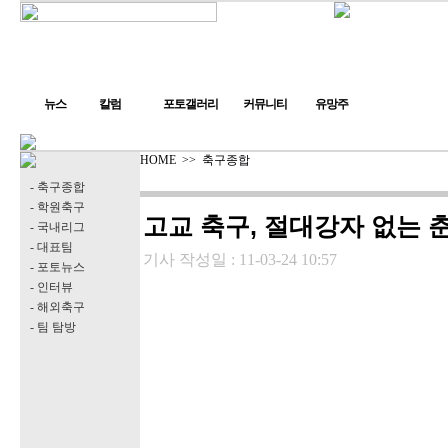
뉴스
칼럼
포토갤러리
커뮤니티
유망주
HOME
>>
축구종합
- 축구종합
- 학원축구
고교 축구, 절대강자 없는 
- 국내리그
- 대표팀
기사 작성일 :
11-03-24 10:57
- 포토뉴스
- 인터뷰
- 해외축구
- 팀 탐방