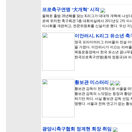
프로축구연맹 ‘大개혁’ 시작
올해로 출범 28년째를 맞는 K리그가 대대적 개혁에 나섰다
로에 위치한 축구회관 5층 대회의실에서 2011년도 2차 
이사회를 개편하고, 전문위원회를 신설키로 했다. 우선 지
이안러시, K리그 유소년 축
영국 프리미어리그 리버풀의 전설 이
을 가졌다. 이안러시가 이끄는 리버풀
목동운동장에서 한국 유소년 꿈나무들을
한국프로축구연맹(총재 정몽규)과 리
황보관 미스터리
황보관 감독이 전격적으로 서울을 떠
황보관 감독의 느닷없는 등장과 황당
하기만 하다. 사실 황보관 감독 선임 
명했다. 서울과 전혀 연고가 없는 황
광양시축구협회 정계현 회장 취임