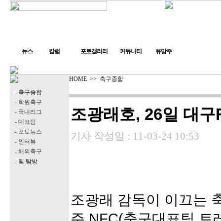
뉴스
칼럼
포토갤러리
커뮤니티
유망주
HOME
>>
축구종합
- 축구종합
- 학원축구
조광래호, 26일 대
- 국내리그
- 대표팀
- 포토뉴스
기사 작성일 :
11-03-24 10:53
- 인터뷰
- 해외축구
- 팀 탐방
조광래 감독이 이끄는 
주 NFC(축구대표팀 트