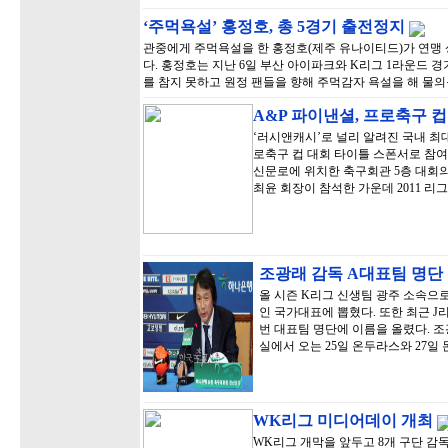
‘주먹욕설’ 홍정호, 총 5경기 출전정지
관중에게 주먹욕설을 한 홍정호(제주 유나이티드)가 연맹 
다. 홍정호는 지난 6일 부산 아이파크와 K리그 1라운드 
를 참지 못하고 원정 팬들을 향해 주먹감자 욕설을 해 물의
A&P 파이낸셜, 프로축구 
‘러시앤캐시’로 널리 알려진 국내 최
로축구 컵 대회 타이틀 스폰서로 참여
신문로에 위치한 축구회관 5층 대회
최윤 회장이 참석한 가운데 2011 리
조광래 감독 A대표팀 명단
올 시즌 K리그 신생팀 광주 소속으
인 국가대표에 뽑혔다. 또한 최근 
번 대표팀 명단에 이름을 올렸다. 조
실에서 오는 25일 온두라스와 27일
WK리그 미디어데이 개최
WK리그 개막을 앞두고 8개 구단 감