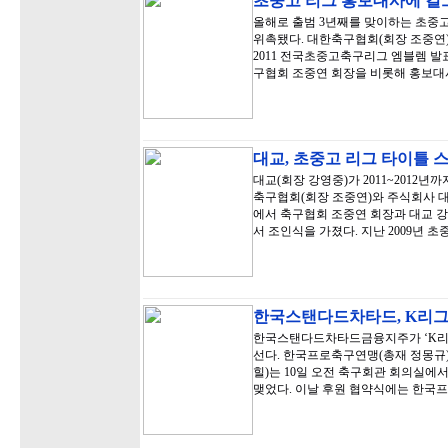
초중고 리그 홍보대사에 걸
올해로 출범 3년째를 맞이하는 초중
위촉됐다. 대한축구협회(회장 조중연)
2011 전국초중고축구리그 엠블렘 발
구협회 조중연 회장을 비롯해 홍보
대교, 초중고 리그 타이틀 
대교(회장 강영중)가 2011~2012
축구협회(회장 조중연)와 주식회사 대
에서 축구협회 조중연 회장과 대교 강
서 조인식을 가졌다. 지난 2009년 
한국스탠다드차타드, K리그
한국스탠다드차타드금융지주가 ‘K리그
선다. 한국프로축구연맹(총재 정몽
힐)는 10일 오전 축구회관 회의실에서
맺었다. 이날 후원 협약식에는 한