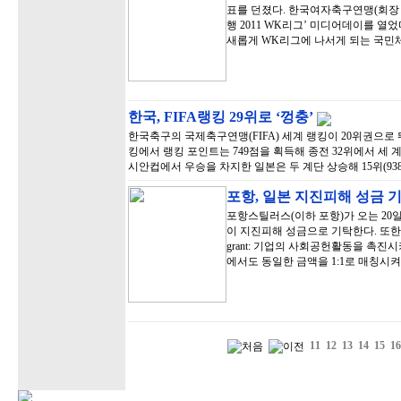
표를 던졌다. 한국여자축구연맹(회장 
행 2011 WK리그’ 미디어데이를 열
새롭게 WK리그에 나서게 되는 국민
한국, FIFA랭킹 29위로 ‘껑충’
한국축구의 국제축구연맹(FIFA) 세계 랭킹이 20위권으로 뛰
킹에서 랭킹 포인트는 749점을 획득해 종전 32위에서 세 계
시안컵에서 우승을 차지한 일본은 두 계단 상승해 15위(9
포항, 일본 지진피해 성금 
포항스틸러스(이하 포항)가 오는 20
이 지진피해 성금으로 기탁한다. 또한 
grant: 기업의 사회공헌활동을 촉
에서도 동일한 금액을 1:1로 매칭시켜
11
12
13
14
15
16