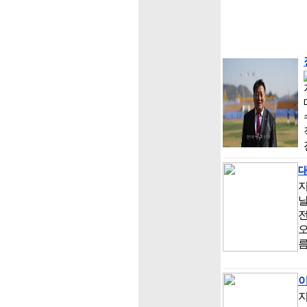
대
지
날
전
오
름
지