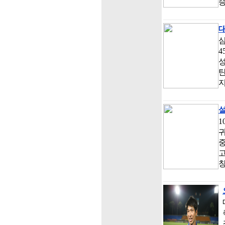
심
4
탄
1
귀
고