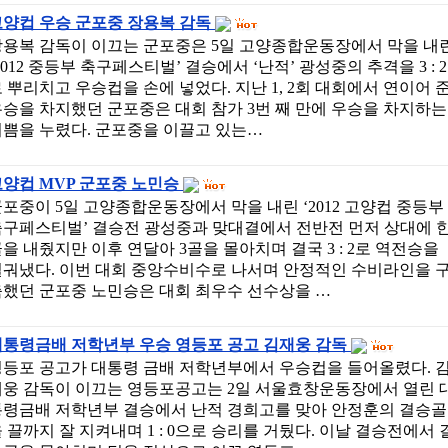
고양컵 우승 군포중 장용복 감독
장용복 감독이 이끄는 군포중은 5일 고양종합운동장에서 막을 내
2012 중등부 축구페스티벌’ 결승에서 ‘난적’ 광성중의 추격을 3 : 2
 뿌리치고 우승컵을 손에 넣었다. 지난 1, 2회 대회에서 연이어 
승을 차지했던 군포중은 대회 참가 3번 째 만에 우승을 차지하는
기쁨을 누렸다. 군포중을 이끌고 있는…
고양컵 MVP 군포중 노민승
포중이 5일 고양종합운동장에서 막을 내린 ‘2012 고양컵 중등부
축구페스티벌’ 결승전 광성중과 맞대결에서 전반전 먼저 상대에 
을 내줬지만 이후 연달아 3골을 몰아치며 결국 3 : 2로 역전승을
일궈냈다. 이번 대회 중앙수비수로 나서며 안정적인 수비라인을 
축했던 군포중 노민승은 대회 최우수 선수상을 …
대통령금배 저학년부 우승 영등포 공고 김재웅 감독
영등포 공고가 대통령 금배 저학년부에서 우승컵을 들어올렸다. 
재웅 감독이 이끄는 영등포공고는 2일 서울효창운동장에서 열린 
통령금배 저학년부 결승에서 난적 경희고를 맞아 안정훈의 결승골
 끌까지 잘 지켜내며 1 : 0으로 승리를 거뒀다. 이날 결승전에서 