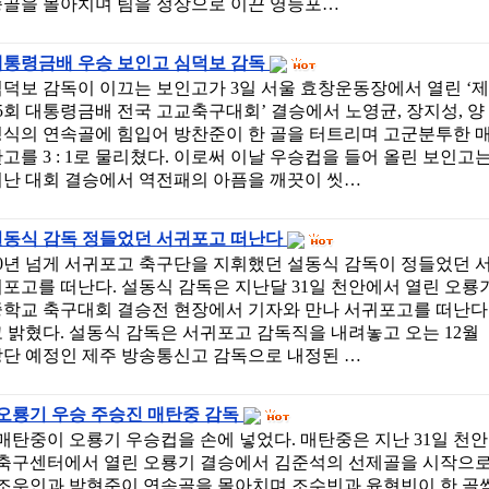
승골을 몰아치며 팀을 정상으로 이끈 영등포…
대통령금배 우승 보인고 심덕보 감독
덕보 감독이 이끄는 보인고가 3일 서울 효창운동장에서 열린 ‘제
5회 대통령금배 전국 고교축구대회’ 결승에서 노영균, 장지성, 양
성식의 연속골에 힘입어 방찬준이 한 골을 터트리며 고군분투한 
고를 3 : 1로 물리쳤다. 이로써 이날 우승컵을 들어 올린 보인고
지난 대회 결승에서 역전패의 아픔을 깨끗이 씻…
설동식 감독 정들었던 서귀포고 떠난다
0년 넘게 서귀포고 축구단을 지휘했던 설동식 감독이 정들었던 
포고를 떠난다. 설동식 감독은 지난달 31일 천안에서 열린 오룡
중학교 축구대회 결승전 현장에서 기자와 만나 서귀포고를 떠난다
 밝혔다. 설동식 감독은 서귀포고 감독직을 내려놓고 오는 12월
창단 예정인 제주 방송통신고 감독으로 내정된 …
오룡기 우승 주승진 매탄중 감독
매탄중이 오룡기 우승컵을 손에 넣었다. 매탄중은 지난 31일 천안
축구센터에서 열린 오룡기 결승에서 김준석의 선제골을 시작으
조우인과 박현준이 연속골을 몰아치며 조수빈과 윤현빈이 한 골