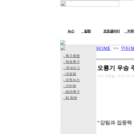
뉴스
칼럼
포토갤러리
커뮤
HOME
>>
인터
- 축구종합
- 학원축구
오룡기 우승 
- 국내리그
- 대표팀
기사 작성일 :
12-07-31 2
- 포토뉴스
- 인터뷰
- 해외축구
- 팀 탐방
“강팀과 집중력