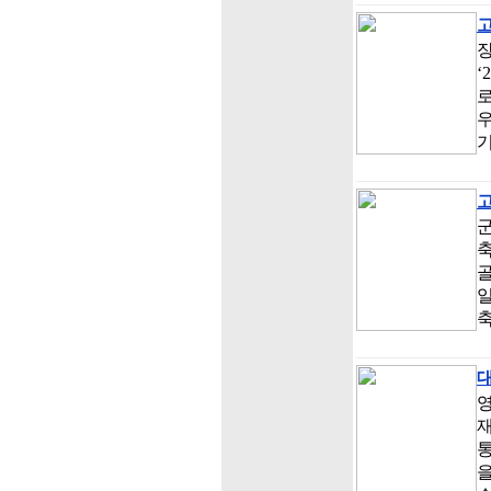
‘
로
우
군
골
을