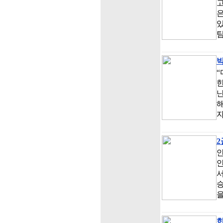
고
은
있
팀
박
“
한
난
자
2
서
승
을