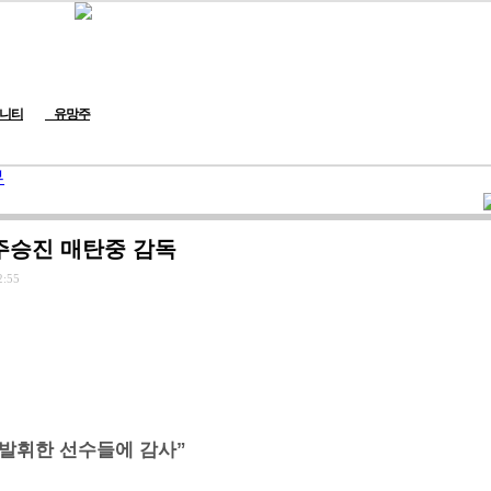
니티
유망주
뷰
주승진 매탄중 감독
2:55
 발휘한 선수들에 감사”