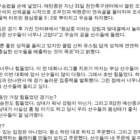
승컵을 손에 넣었다. 매탄중은 지난 31일 천안축구센터에서 열린 오
준석의 선제골을 시작으로 조우인과 박현준이 연속골을 몰아치며 조
골씩 터트린 원삼중을 3 : 2로 뿌리치고 우승을 차지했다.
은 경기 후 가진 인터뷰에서 “원삼중 이라는 강팀과 맞대결에서 놀
준 선수들이 너무나 고맙다”고 우승의 공을 선수들에 돌렸다.
물론 좋은 성적을 올리고 있지만 클럽 산하 유스팀 답게 성적에 연연하
충실한 선수들을 배출하는 것이 목표”라고 밝혔다.
 너무나 힘들었다. 이 전 대회나 리그를 치르기 까지는 부상 선수들이
만 이번 대회에 앞서 선수들이 많이 다쳤다. 그래서 초반 힘들었다. 하
과 만나면서 매 경기 놀라운 집중력을 발휘했다. 그런 점에서 너무
 선수들에 돌리고 싶다.
 동안 가장 힘들었던 경기는?
결승전도 힘들었다. 상대가 워낙 강팀이 아닌가. 그리고 8강전 예산중
상대가 사실상 홈 팀 이기도 하고 당시 우리 선수들의 몸상태가 좋지
선수들이 잘 넘겨줬다.
은?
 수 있는 입장은 아니었다. 평소 하던 대로 하자고 주문했다. 그리고 전
협력하는 플레이를 만들어 보자고 주문했다. 선수들이 내 주문에 잘 