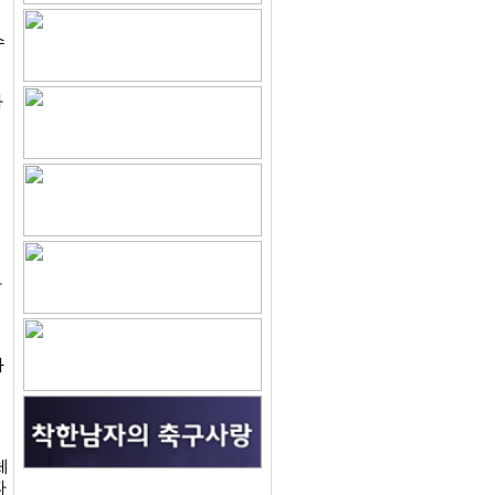
수
라
나
과
체
따