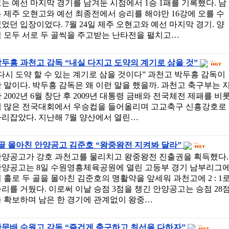
는 예선 마지막 경기를 남겨둔 시점에서 1승 1패를 기록했다. 남
 제주 오현고와 예선 최종전에서 승리를 해야만 16강에 오를 수
었던 입장이었다. 7월 24일 제주 오현고와 예선 마지막 경기. 양
 모두 서로 두 골씩을 주고받는 난타전을 펼치고…
두흥 과천고 감독 “내실 다지고 도약의 계기로 삼을 것”
다시 도약 할 수 있는 계기로 삼을 것이다” 과천고 박두흥 감독이
 말이다. 박두흥 감독은 왜 이런 말을 했을까. 과천고 축구부는 
 2002년 6월 창단 후 2009년 대통령 금배와 전국체전 제패를 비
해 많은 전국대회에서 우승컵을 들어올리며 고교축구 신흥강호로
리잡았다. 지난해 7월 양산에서 열린…
골 몰아친 안양공고 김준호 “왕중왕전 지켜봐 달라”
안양공고가 강호 과천고를 물리치고 왕중왕전 진출권을 획득했다.
안양공고는 8일 수원영흥체육공원에 열린 고등부 경기 남부리그
 홀로 두 골을 몰아친 김준호의 맹활약을 앞세워 과천고에 2 : 1
리를 거뒀다. 이로써 이날 승점 3점을 챙긴 안양공고는 승점 28
 확보하며 남은 한 경기에 관계없이 왕중…
한문배 수원고 감독 “즐겁게 축구하고 최선을 다하자”