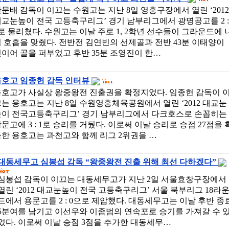
문배 감독이 이끄는 수원고는 지난 8일 영흥구장에서 열린 ‘2012
교눈높이 전국 고등축구리그’ 경기 남부리그에서 광명공고를 2 :
로 물리쳤다. 수원고는 이날 주로 1, 2학년 선수들이 그라운드에 
 호흡을 맞췄다. 전반전 김연빈의 선제골과 전반 43분 이태양이
이어 골을 퍼부었고 후반 35분 조영진이 한…
용호고 임종헌 감독 인터뷰
용호고가 사실상 왕중왕전 진출권을 확정지었다. 임종헌 감독이 
는 용호고는 지난 8일 수원영흥체육공원에서 열린 ‘2012 대교눈
높이 전국고등축구리그’ 경기 남부리그에서 다크호스로 손꼽히는
문고에 3 : 1로 승리를 거뒀다. 이로써 이날 승리로 승점 27점을 
한 용호고는 과천고와 함께 리그 2위권을 …
대동세무고 심봉섭 감독 “왕중왕전 진출 위해 최선 다하겠다”
심봉섭 감독이 이끄는 대동세무고가 지난 2일 서울효창구장에서
열린 ‘2012 대교눈높이 전국 고등축구리그’ 서울 북부리그 18라
드에서 용문고를 2 : 0으로 제압했다. 대동세무고는 이날 후반 종
5분여를 남기고 이선우와 이좀범의 연속포로 승기를 가져갈 수 
었다. 이로써 이날 승점 3점을 추가한 대동세무…