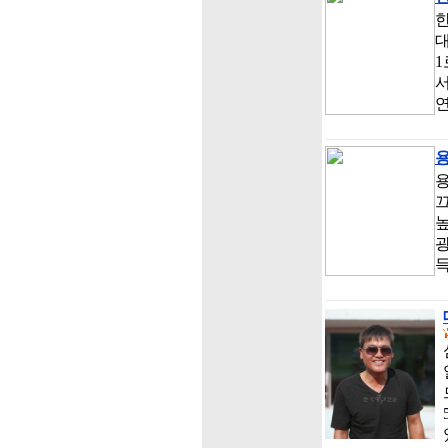
한
대
1
서
연
끄
광
득