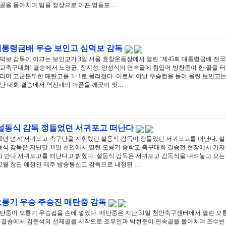
골을 몰아치며 팀을 정상으로 이끈 영등포…
대통령금배 우승 보인고 심덕보 감독
덕보 감독이 이끄는 보인고가 3일 서울 효창운동장에서 열린 ‘제45회 대통령금배 전국
교축구대회’ 결승에서 노영균, 장지성, 양성식의 연속골에 힘입어 방찬준이 한 골을 터
리며 고군분투한 매탄고를 3 : 1로 물리쳤다. 이로써 이날 우승컵을 들어 올린 보인고
난 대회 결승에서 역전패의 아픔을 깨끗이 씻…
설동식 감독 정들었던 서귀포고 떠난다
10년 넘게 서귀포고 축구단을 지휘했던 설동식 감독이 정들었던 서귀포고를 떠난다. 설
동식 감독은 지난달 31일 천안에서 열린 오룡기 중학교 축구대회 결승전 현장에서 기자
와 만나 서귀포고를 떠난다고 밝혔다. 설동식 감독은 서귀포고 감독직을 내려놓고 오는
12월 창단 예정인 제주 방송통신고 감독으로 내정된 …
오룡기 우승 주승진 매탄중 감독
탄중이 오룡기 우승컵을 손에 넣었다. 매탄중은 지난 31일 천안축구센터에서 열린 오
 결승에서 김준석의 선제골을 시작으로 조우인과 박현준이 연속골을 몰아치며 조수빈