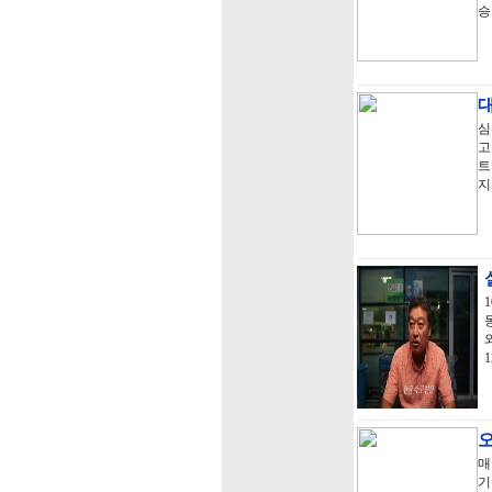
승
심
고
트
지
매
기