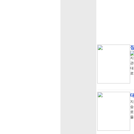
지
관
대
로
대
지
숭
로
을