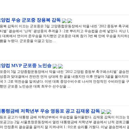
고양컵 우승 군포중 장용복 감독
용복 감독이 이끄는 군포중은 5일 고양종합운동장에서 막을 내린 ‘2012 중등부 축구페
티벌’ 결승에서 ‘난적’ 광성중의 추격을 3 : 2로 뿌리치고 우승컵을 손에 넣었다. 지난 1
회 대회에서 연이어 준우승을 차지했던 군포중은 대회 참가 3번 째 만에 우승을 차지하
쁨을 누렸다. 군포중을 이끌고 있는…
고양컵 MVP 군포중 노민승
포중이 5일 고양종합운동장에서 막을 내린 ‘2012 고양컵 중등부 축구페스티벌’ 결승전
성중과 맞대결에서 전반전 먼저 상대에 한 골을 내줬지만 이후 연달아 3골을 몰아치며
국 3 : 2로 역전승을 일궈냈다. 이번 대회 중앙수비수로 나서며 안정적인 수비라인을 
했던 군포중 노민승은 대회 최우수 선수상을 …
대통령금배 저학년부 우승 영등포 공고 김재웅 감독
등포 공고가 대통령 금배 저학년부에서 우승컵을 들어올렸다. 김재웅 감독이 이끄는 
포공고는 2일 서울효창운동장에서 열린 대통령금배 저학년부 결승에서 난적 경희고
아 안정훈의 결승골을 끌까지 잘 지켜내며 1 : 0으로 승리를 거뒀다. 이날 결승전에서 