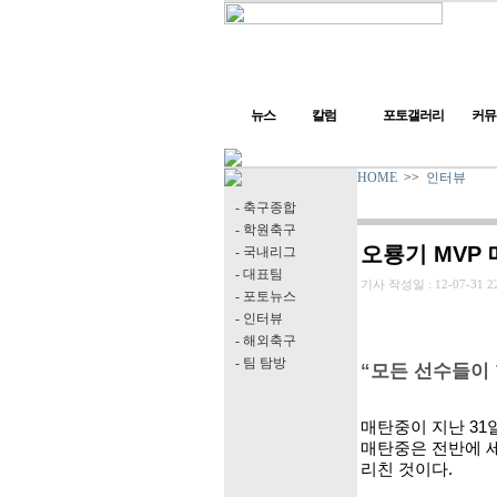
뉴스
칼럼
포토갤러리
커뮤
HOME
>>
인터뷰
- 축구종합
- 학원축구
오룡기 MVP
- 국내리그
- 대표팀
기사 작성일 :
12-07-31 2
- 포토뉴스
- 인터뷰
- 해외축구
- 팀 탐방
“모든 선수들이 
매탄중이 지난 3
매탄중은 전반에 세
리친 것이다.