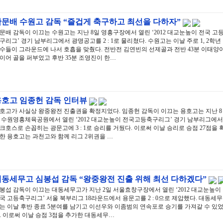
한문배 수원고 감독 “즐겁게 축구하고 최선을 다하자”
문배 감독이 이끄는 수원고는 지난 8일 영흥구장에서 열린 ‘2012 대교눈높이 전국 고
구리그’ 경기 남부리그에서 광명공고를 2 : 1로 물리쳤다. 수원고는 이날 주로 1, 2학년
수들이 그라운드에 나서 호흡을 맞췄다. 전반전 김연빈의 선제골과 전반 43분 이태양
이어 골을 퍼부었고 후반 35분 조영진이 한…
용호고 임종헌 감독 인터뷰
호고가 사실상 왕중왕전 진출권을 확정지었다. 임종헌 감독이 이끄는 용호고는 지난 8
 수원영흥체육공원에서 열린 ‘2012 대교눈높이 전국고등축구리그’ 경기 남부리그에서
크호스로 손꼽히는 광문고에 3 : 1로 승리를 거뒀다. 이로써 이날 승리로 승점 27점을 
한 용호고는 과천고와 함께 리그 2위권을 …
대동세무고 심봉섭 감독 “왕중왕전 진출 위해 최선 다하겠다”
봉섭 감독이 이끄는 대동세무고가 지난 2일 서울효창구장에서 열린 ‘2012 대교눈높이
국 고등축구리그’ 서울 북부리그 18라운드에서 용문고를 2 : 0으로 제압했다. 대동세무
는 이날 후반 종료 5분여를 남기고 이선우와 이좀범의 연속포로 승기를 가져갈 수 있
. 이로써 이날 승점 3점을 추가한 대동세무…