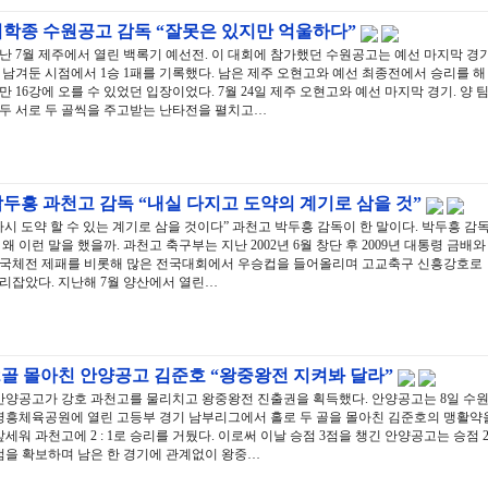
이학종 수원공고 감독 “잘못은 있지만 억울하다”
난 7월 제주에서 열린 백록기 예선전. 이 대회에 참가했던 수원공고는 예선 마지막 경
 남겨둔 시점에서 1승 1패를 기록했다. 남은 제주 오현고와 예선 최종전에서 승리를 해
만 16강에 오를 수 있었던 입장이었다. 7월 24일 제주 오현고와 예선 마지막 경기. 양 
두 서로 두 골씩을 주고받는 난타전을 펼치고…
두흥 과천고 감독 “내실 다지고 도약의 계기로 삼을 것”
다시 도약 할 수 있는 계기로 삼을 것이다” 과천고 박두흥 감독이 한 말이다. 박두흥 감
 왜 이런 말을 했을까. 과천고 축구부는 지난 2002년 6월 창단 후 2009년 대통령 금배와
국체전 제패를 비롯해 많은 전국대회에서 우승컵을 들어올리며 고교축구 신흥강호로
리잡았다. 지난해 7월 양산에서 열린…
2골 몰아친 안양공고 김준호 “왕중왕전 지켜봐 달라”
안양공고가 강호 과천고를 물리치고 왕중왕전 진출권을 획득했다. 안양공고는 8일 수
영흥체육공원에 열린 고등부 경기 남부리그에서 홀로 두 골을 몰아친 김준호의 맹활약
앞세워 과천고에 2 : 1로 승리를 거뒀다. 이로써 이날 승점 3점을 챙긴 안양공고는 승점 2
점을 확보하며 남은 한 경기에 관계없이 왕중…