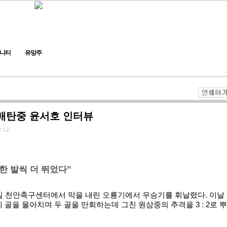
니티
유망주
 매탄중 윤서호 인터뷰
2:52
한 발씩 더 뛰었다”
1일 천안축구센터에서 막을 내린 오룡기에서 우승기를 휘날렸다. 이날
 골을 몰아치며 두 골을 만회하는데 그친 원삼중의 추격을 3 : 2로 뿌