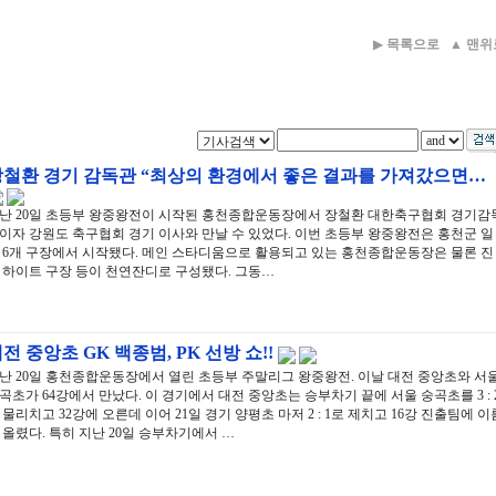
▶
목록으로
▲
맨위
장철환 경기 감독관 “최상의 환경에서 좋은 결과를 가져갔으면…
난 20일 초등부 왕중왕전이 시작된 홍천종합운동장에서 장철환 대한축구협회 경기감
이자 강원도 축구협회 경기 이사와 만날 수 있었다. 이번 초등부 왕중왕전은 홍천군 일
 6개 구장에서 시작됐다. 메인 스타디움으로 활용되고 있는 홍천종합운동장은 물론 진
 하이트 구장 등이 천연잔디로 구성됐다. 그동…
전 중앙초 GK 백종범, PK 선방 쇼!!
난 20일 홍천종합운동장에서 열린 초등부 주말리그 왕중왕전. 이날 대전 중앙초와 서
곡초가 64강에서 만났다. 이 경기에서 대전 중앙초는 승부차기 끝에 서울 숭곡초를 3 : 
 물리치고 32강에 오른데 이어 21일 경기 양평초 마저 2 : 1로 제치고 16강 진출팀에 이
 올렸다. 특히 지난 20일 승부차기에서 …