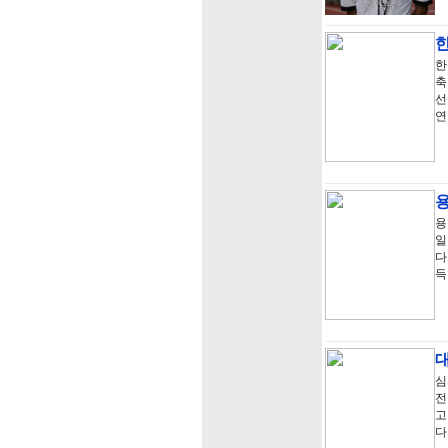
한
축
선
연
용
일
다
득
심
전
고
다