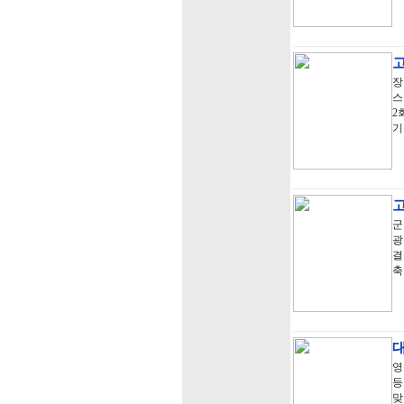
장
스
2
기
군
광
결
축
영
등
맞