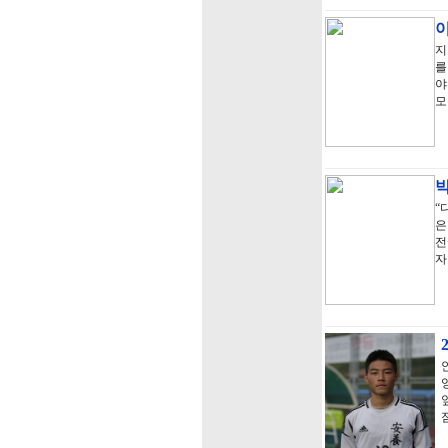
지
를
야
모
박
“
은
전
자