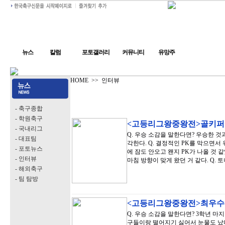
뉴스
칼럼
포토갤러리
커뮤니티
유망주
HOME
>>
인터뷰
- 축구종합
- 학원축구
<고등리그왕중왕전>골키퍼
- 국내리그
Q. 우승 소감을 말한다면? 우승한 것
- 대표팀
각한다. Q. 결정적인 PK를 막으면서
- 포토뉴스
에 잠도 안오고 왠지 PK가 나올 것 
- 인터뷰
마침 방향이 맞게 왔던 거 같다. Q. 
- 해외축구
- 팀 탐방
<고등리그왕중왕전>최우수
Q. 우승 소감을 말한다면? 3학년 
구들이랑 떨어지기 싫어서 눈물도 났다.