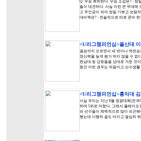
Q. 우승 축하한다. 우승 소감은? - 
들이 대견하다. 사실 이런 큰 무대에
고 주인공이 되어 정말 기쁘고 보람차
대비책은? - 전술적으로 따로 준비 한
<U리그챔피언십>울산대 
결승까지 오르면서 세 번이나 역전승을
정신력을 높게 평가 하지 않을 수 없다
한남대 등 강호들을 상대로 거둔 것이
동안 이런 경우는 처음이고 선수생활
<U리그챔피언십>홍익대 
사실 우리는 지난 8월 영광대회(전국
하며 5위로 마쳤다. 그래서 플레이오
라 선수들이 체력적으로 많이 피곤해했
했는데 다행히 골도 터지고 열심히 뛰