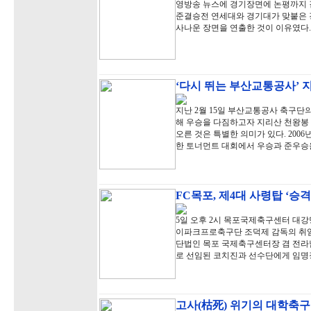
영방송 뉴스에 경기장면에 논평까지 곁
준결승전 연세대와 경기대가 맞붙은 
사나운 장면을 연출한 것이 이유였다.
‘다시 뛰는 부산교통공사’ 
지난 2월 15일 부산교통공사 축구단
해 우승을 다짐하고자 지리산 천왕봉 
오른 것은 특별한 의미가 있다. 20
한 토너먼트 대회에서 우승과 준우승
FC목포, 제4대 사령탑 ‘승
5일 오후 2시 목포국제축구센터 대강
이파크프로축구단 조덕제 감독의 취임
단법인 목포 국제축구센터장 겸 전라
로 선임된 코치진과 선수단에게 임명
고사(枯死) 위기의 대학축구