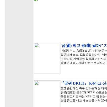
‘삼(蔘) 먹고 용(龍) 날까?
‘삼(蔘) 먹고 용(龍) 날까?’ 지각변
일 공개테스트, 12월17일 창단식!
민 하나와 지역경제 활성화 이바지의 
강정훈 대표이사와 산전수전 겪으며
『군위 DK153』 K4리그 신
고교 졸업예정 축구 선수들과 현 대
위군(김진열 군수)과 DK153 스포츠
군을 연고지로 하는 K4 리그 팀 창단 
모집 공고를 내고 테스트를 거쳐 20