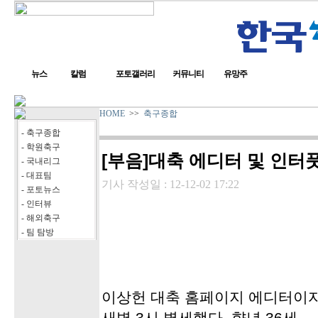
뉴스
칼럼
포토갤러리
커뮤니티
유망주
HOME
>>
축구종합
- 축구종합
- 학원축구
[부음]대축 에디터 및 인터
- 국내리그
- 대표팀
기사 작성일 :
12-12-02 17:22
- 포토뉴스
- 인터뷰
- 해외축구
- 팀 탐방
이상헌 대축 홈페이지 에디터이자