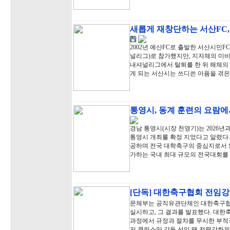
새롭게 재창단하는 서산FC,
2002년 예산FC로 출발한 서산시민FC
널리그)로 참가했지만, 지자체의 미비
내셔널리그에서 탈퇴를 한 뒤 해체의 아
게 되는 서산시는 쓰디쓴 아픔을 겪은
통영시, 동계 훈련의 요람
경남 통영시(시장 천영기)는 2026년
통영시 개최를 확정 지었다고 알렸다.
공하며 전국 대학축구의 중심지로서 입
가하는 국내 최대 규모의 전국대회를
[단독] 대한축구협회 전임강
문체부는 공직유관단체인 대한축구협
실시하고, 그 결과를 발표했다. 대
과정에서 규정과 절차를 무시한 부적정
저 클린스만 감독 선임 땐 전력강화