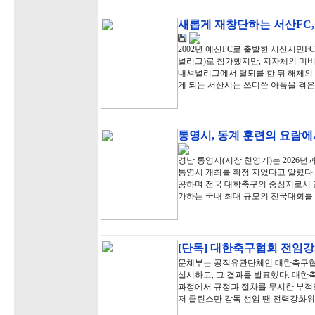
새롭게 재창단하는 서산FC,
2002년 예산FC로 출발한 서산시민FC
널리그)로 참가했지만, 지자체의 미비
내셔널리그에서 탈퇴를 한 뒤 해체의 아
게 되는 서산시는 쓰디쓴 아픔을 겪은
통영시, 동계 훈련의 요람
경남 통영시(시장 천영기)는 2026년
통영시 개최를 확정 지었다고 알렸다.
공하며 전국 대학축구의 중심지로서 입
가하는 국내 최대 규모의 전국대회를
[단독] 대한축구협회 전임강
문체부는 공직유관단체인 대한축구협
실시하고, 그 결과를 발표했다. 대
과정에서 규정과 절차를 무시한 부적정
저 클린스만 감독 선임 땐 전력강화