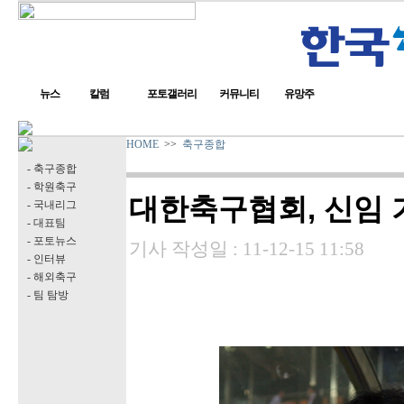
뉴스
칼럼
포토갤러리
커뮤니티
유망주
HOME
>>
축구종합
- 축구종합
- 학원축구
대한축구협회, 신임
- 국내리그
- 대표팀
- 포토뉴스
기사 작성일 :
11-12-15 11:58
- 인터뷰
- 해외축구
- 팀 탐방