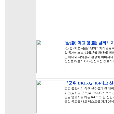
‘삼(蔘) 먹고 용(龍) 날까?
‘삼(蔘) 먹고 용(龍) 날까?’ 지각변
일 공개테스트, 12월17일 창단식!
민 하나와 지역경제 활성화 이바지의 
강정훈 대표이사와 산전수전 겪으며
『군위 DK153』 K4리그 신
고교 졸업예정 축구 선수들과 현 대
위군(김진열 군수)과 DK153 스포츠
군을 연고지로 하는 K4 리그 팀 창단 
모집 공고를 내고 테스트를 거쳐 20