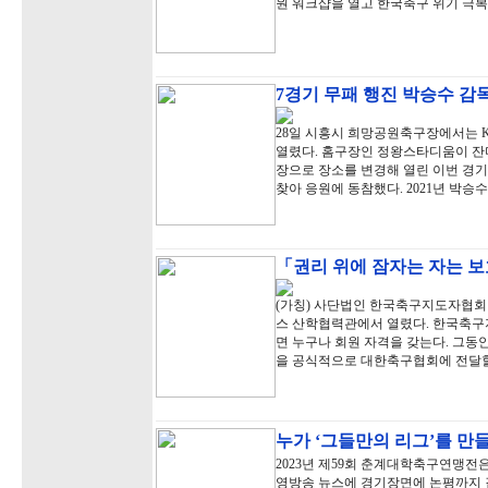
원 워크샵을 열고 한국축구 위기 극복
7경기 무패 행진 박승수 감독
28일 시흥시 희망공원축구장에서는 
열렸다. 홈구장인 정왕스타디움이 잔
장으로 장소를 변경해 열린 이번 경
찾아 응원에 동참했다. 2021년 박승수
「권리 위에 잠자는 자는 
(가칭) 사단법인 한국축구지도자협회 
스 산학협력관에서 열렸다. 한국축
면 누구나 회원 자격을 갖는다. 그동
을 공식적으로 대한축구협회에 전달할
누가 ‘그들만의 리그’를 만
2023년 제59회 춘계대학축구연맹전은
영방송 뉴스에 경기장면에 논평까지 곁