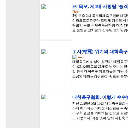
FC목포, 제4대 사령탑 ‘승
5일 오후 2시 목포국제축구센터 대강
이파크프로축구단 조덕제 감독의 취임
단법인 목포 국제축구센터장 겸 전라
로 선임된 코치진과 선수단에게 임명
고사(枯死) 위기의 대학축구
대학축구에 비상이 걸렸다. 대한축구협
야 K3, K4리그를 21세로 낮추는
및 전국 대학축구 지도자들은 지난 
조긍연 대회운영위원장, 황보관 본부
대한축구협회. 이렇게 수수
지난 2020년 5월 16일 대한축구협회
까지 이어지는 디비전 시스템을 구축했
라구축 완료를 의미하는 것으로 프로
도 가능하다”라는 것이 당시 대한축