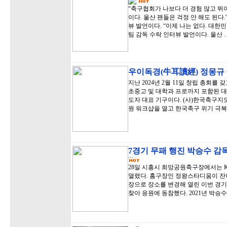
“축구협회가 나보다 더 경험 많고 뛰
이다. 울산 팬들은 걱정 안 해도 된다
뷰 발언이다. “이제 나는 없다. 대한민
팀 감독 수락 인터뷰 발언이다. 울산 
우이독경(牛耳讀經) 정몽규
지난 2024년 2월 11일 창립 총회를
초중고 및 대학과 프로까지 포함된 대
도자 대표 기구이다. (사)한국축구지도자
원 워크샵을 열고 한국축구 위기 극복
7경기 무패 행진 박승수 감독
28일 시흥시 희망공원축구장에서는 
열렸다. 홈구장인 정왕스타디움이 잔
장으로 장소를 변경해 열린 이번 경
찾아 응원에 동참했다. 2021년 박승수