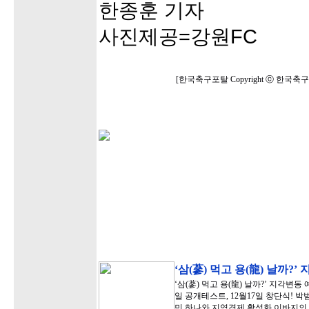
한종훈 기자
사진제공=강원FC
[한국축구포탈 Copyright ⓒ 한국
‘삼(蔘) 먹고 용(龍) 날까?
‘삼(蔘) 먹고 용(龍) 날까?’ 지각변
일 공개테스트, 12월17일 창단식!
민 하나와 지역경제 활성화 이바지의 