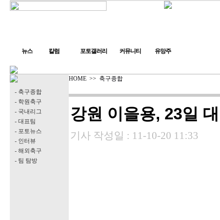
뉴스
칼럼
포토갤러리
커뮤니티
유망주
HOME
>>
축구종합
- 축구종합
- 학원축구
강원 이을용, 23일 
- 국내리그
- 대표팀
- 포토뉴스
기사 작성일 :
11-10-20 11:33
- 인터뷰
- 해외축구
- 팀 탐방