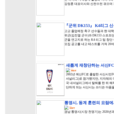
강정훈 대표이사와 산전수전 겪으며
『군위 DK153』 K4리그 신
고교 졸업예정 축구 선수들과 현 대
위군(김진열 군수)과 DK153 스포츠
군을 연고지로 하는 K4 리그 팀 창단 
모집 공고를 내고 테스트를 거쳐 20
새롭게 재창단하는 서산FC
2002년 예산FC로 출발한 서산시민FC
셔널리그)로 참가했지만, 지자체의 미
국 내셔널리그에서 탈퇴를 한 뒤 해체
단하게 되는 서산시는 쓰디쓴 아픔을
통영시, 동계 훈련의 요람에
경남 통영시(시장 천영기)는 2026년