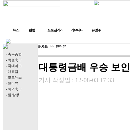
뉴스
칼럼
포토갤러리
커뮤니티
유망주
HOME
>>
인터뷰
- 축구종합
- 학원축구
대통령금배 우승 보인
- 국내리그
- 대표팀
- 포토뉴스
기사 작성일 :
12-08-03 17:33
- 인터뷰
- 해외축구
- 팀 탐방