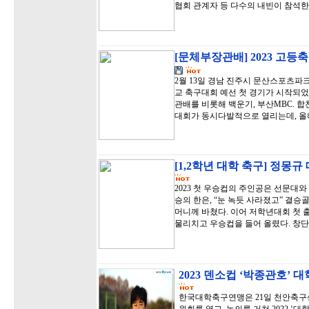
협회 관계자 등 다수의 내빈이 참석한
[문체부장관배] 2023 고등
2월 13일 경남 진주시 문산스포츠
교 축구대회 예선 첫 경기가 시작되었
관배를 비롯해 백운기, 부산MBC. 
대회가 동시다발적으로 열리는데, 올
[1,2학년 대학 축구] 정몽
2023 첫 우승컵의 주인공은 선문대
승의 한은, “눈 녹듯 사라졌고” 결
머니께 바쳤다. 이어 저학년대회 첫 
물리치고 우승컵을 들어 올렸다. 창단
2023 덴소컵 ‘박종관호’
한국대학축구연맹은 21일 천안축구