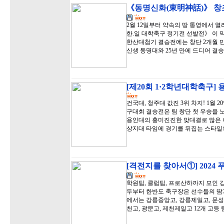
《동명신화(東明神話)》 창조
2월 12일부터 약속의 땅 통영에서 
한.일 대학축구 정기전 선발전》 이 
한산대첩기 결승전에는 창단 2개월 
신생 동명대와 25년 만에 드디어 결
[제20회 1·2학년대학축구]
건국대, 청주대 값진 3위 차지! 1월 
구대회 결승전은 팀 창단 첫 우승을 
용인대의 흥미진진한 맞대결로 많은 
상지대 타임에 경기를 뒤집는 스타일
[격전지를 찾아서①] 2024
학원팀, 클럽팀, 프로산하까지 모인 강
두부터 한반도 축구장은 선수들의 땀과
에서는 강릉중앙고, 강릉제일고, 문성고,
천고, 광문고, 제천제일고 12개 고등