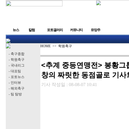
뉴스
칼럼
포토갤러리
커뮤니티
유망주
HOME
>>
학원축구
- 축구종합
- 학원축구
<추계 중등연맹전> 봉황그룹
- 국내리그
- 대표팀
창의 짜릿한 동점골로 기사
- 포토뉴스
- 인터뷰
기사 작성일 :
08-08-07 10:41
- 해외축구
- 팀 탐방